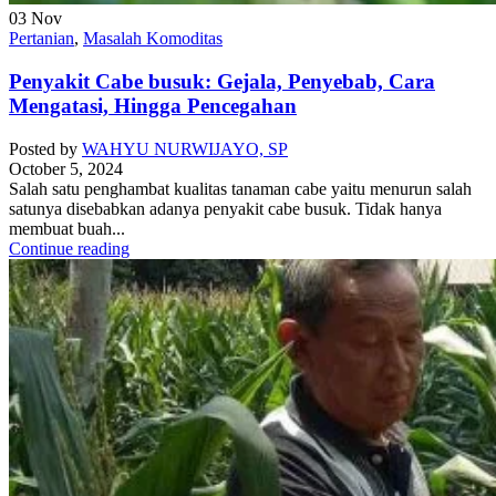
03
Nov
Pertanian
,
Masalah Komoditas
Penyakit Cabe busuk: Gejala, Penyebab, Cara
Mengatasi, Hingga Pencegahan
Posted by
WAHYU NURWIJAYO, SP
October 5, 2024
Salah satu penghambat kualitas tanaman cabe yaitu menurun salah
satunya disebabkan adanya penyakit cabe busuk. Tidak hanya
membuat buah...
Continue reading