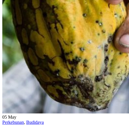
05
May
Perkebunan
,
Budidaya