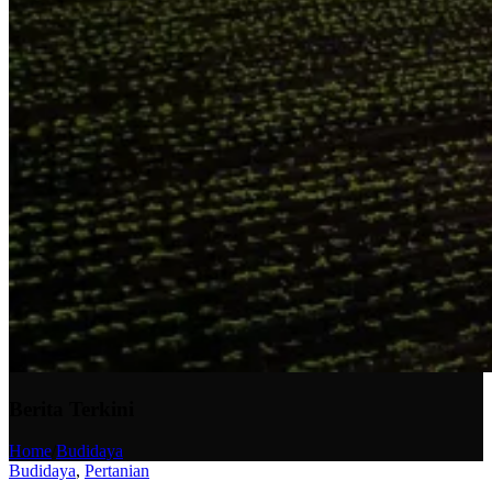
Berita Terkini
Home
/
Budidaya
Budidaya
,
Pertanian