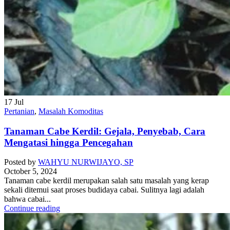
17
Jul
Pertanian
,
Masalah Komoditas
Tanaman Cabe Kerdil: Gejala, Penyebab, Cara
Mengatasi hingga Pencegahan
Posted by
WAHYU NURWIJAYO, SP
October 5, 2024
Tanaman cabe kerdil merupakan salah satu masalah yang kerap
sekali ditemui saat proses budidaya cabai. Sulitnya lagi adalah
bahwa cabai...
Continue reading