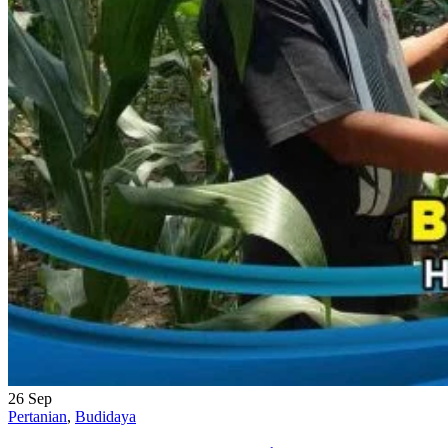
26
Sep
Pertanian
,
Budidaya