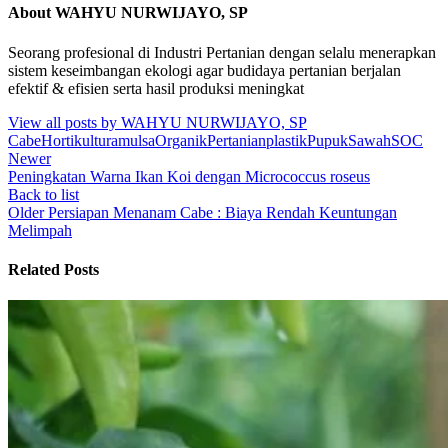
About WAHYU NURWIJAYO, SP
Seorang profesional di Industri Pertanian dengan selalu menerapkan
sistem keseimbangan ekologi agar budidaya pertanian berjalan
efektif & efisien serta hasil produksi meningkat
View all posts by WAHYU NURWIJAYO, SP
Cabe
Hortikultura
mulsa
Organik
Pertanian
plastik
Pupuk
Sawah
SOC
Newer
Peningkatan Warna Ikan Koi dengan Micrococcus roseus
Back to list
Older
Persiapan Menanam Cabe : Biaya Rendah Keuntungan
Melimpah
Related Posts