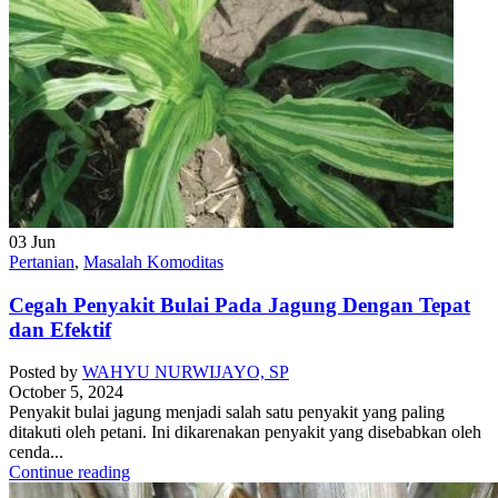
03
Jun
Pertanian
,
Masalah Komoditas
Cegah Penyakit Bulai Pada Jagung Dengan Tepat
dan Efektif
Posted by
WAHYU NURWIJAYO, SP
October 5, 2024
Penyakit bulai jagung menjadi salah satu penyakit yang paling
ditakuti oleh petani. Ini dikarenakan penyakit yang disebabkan oleh
cenda...
Continue reading