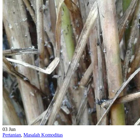
03
Jun
Pertanian
,
Masalah Komoditas