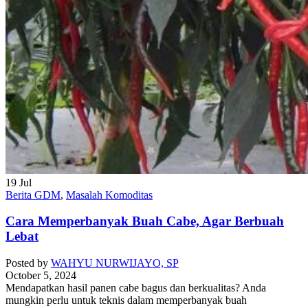
19
Jul
Berita GDM
,
Masalah Komoditas
Cara Memperbanyak Buah Cabe, Agar Berbuah
Lebat
Posted by
WAHYU NURWIJAYO, SP
October 5, 2024
Mendapatkan hasil panen cabe bagus dan berkualitas? Anda
mungkin perlu untuk teknis dalam memperbanyak buah