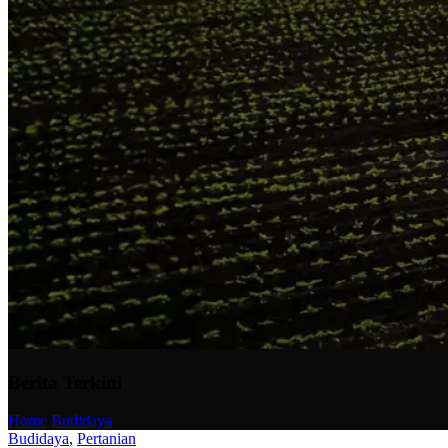
Berita Terkini
Home
/
Budidaya
Budidaya
,
Pertanian