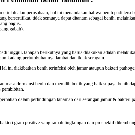
si pemerintah atau perusahaan, hal ini menandakan bahwa benih padi ter
bersertifikat, tidak semuaya dapat ditanam sebagai benih, melainkan
yang bagus.
bang gabah).
padi unggul, tahapan berikutnya yang harus dilakukan adalah melakukan
 pun kadang pertumbuhannya lambat dan tidak seragam.
Hal ini diakibatkan benih terinfeksi oleh jamur ataupun bakteri patho
an masa dormansi benih dan memilih benih yang baik supaya benih dap
e pembibitan.
perhatian dalam perlindungan tanaman dari serangan jamur & bakteri p
 bakteri gram positive yang ramah lingkungan dan prospektif dikemba