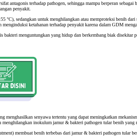
ersifat antagonis terhadap pathogen, sehingga mampu berperan sebaga
angan penyakit.
(±55 °C), sedangkan untuk menghilangkan atau memproteksi benih d
n menginduksi ketahanan terhadap penyakit karena dalam GDM menga
s bakteri menguntungkan yang hidup dan berkembang biak disekitar p
yang menghasilkan senyawa tertentu yang dapat meningkatkan mekanism
enghilangkan inokulum jamur & bakteri pathogen tular benih yang 
tment) membuat benih terbebas dari jamur & bakteri pathogen tular be