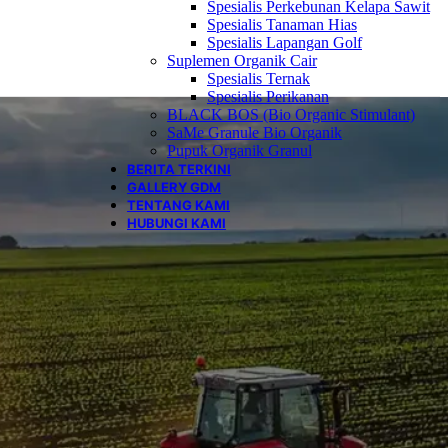
Spesialis Perkebunan Kelapa Sawit
Spesialis Tanaman Hias
Spesialis Lapangan Golf
Suplemen Organik Cair
Spesialis Ternak
Spesialis Perikanan
BLACK BOS (Bio Organic Stimulant)
SaMe Granule Bio Organik
Pupuk Organik Granul
BERITA TERKINI
GALLERY GDM
TENTANG KAMI
HUBUNGI KAMI