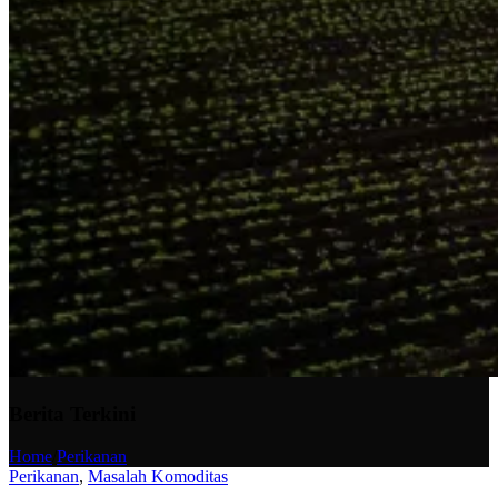
Berita Terkini
Home
/
Perikanan
Perikanan
,
Masalah Komoditas