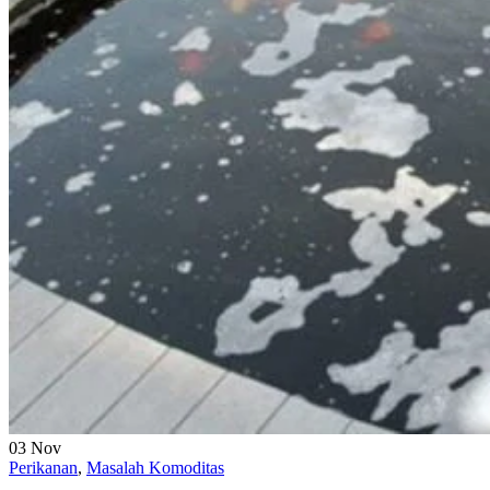
03
Nov
Perikanan
,
Masalah Komoditas