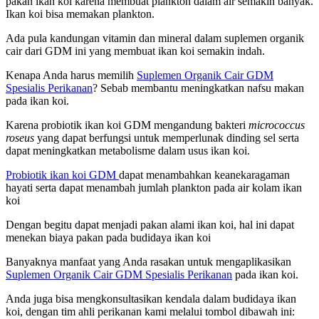
pakan ikan koi karena membuat plankton dalam air semakin banyak.
Ikan koi bisa memakan plankton.
Ada pula kandungan vitamin dan mineral dalam suplemen organik
cair dari GDM ini yang membuat ikan koi semakin indah.
Kenapa Anda harus memilih
Suplemen Organik Cair GDM
Spesialis Perikanan
? Sebab membantu meningkatkan nafsu makan
pada ikan koi.
Karena probiotik ikan koi GDM mengandung bakteri
micrococcus
roseus
yang dapat berfungsi untuk memperlunak dinding sel serta
dapat meningkatkan metabolisme dalam usus ikan koi.
Probiotik ikan koi GDM
dapat menambahkan keanekaragaman
hayati serta dapat menambah jumlah plankton pada air kolam ikan
koi
Dengan begitu dapat menjadi pakan alami ikan koi, hal ini dapat
menekan biaya pakan pada budidaya ikan koi
Banyaknya manfaat yang Anda rasakan untuk mengaplikasikan
Suplemen Organik Cair GDM Spesialis Perikanan
pada ikan koi.
Anda juga bisa mengkonsultasikan kendala dalam budidaya ikan
koi, dengan tim ahli perikanan kami melalui tombol dibawah ini: