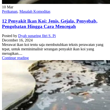
10
Mar
Perikanan
,
Masalah Komoditas
12 Penyakit Ikan Koi: Jenis, Gejala, Penyebab,
Pengobatan Hingga Cara Mencegah
Posted by
Dyah sunaring fitri S. Pi
December 16, 2024
Merawat ikan koi tentu saja membutuhkan teknis perawatan yang
tepat, untuk meminimalisir serangan penyakit ikan koi yang
merugikan....
Continue reading