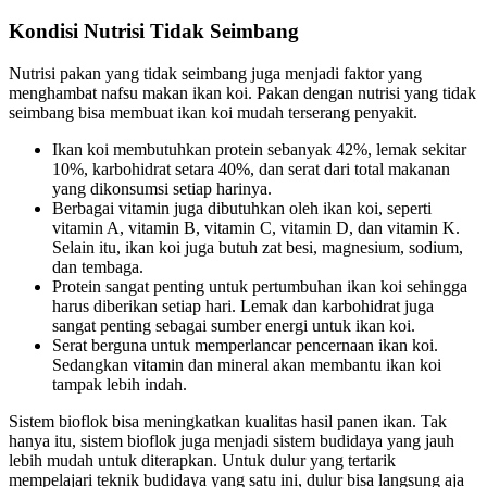
Kondisi Nutrisi Tidak Seimbang
Nutrisi pakan yang tidak seimbang juga menjadi faktor yang
menghambat nafsu makan ikan koi. Pakan dengan nutrisi yang tidak
seimbang bisa membuat ikan koi mudah terserang penyakit.
Ikan koi membutuhkan protein sebanyak 42%, lemak sekitar
10%, karbohidrat setara 40%, dan serat dari total makanan
yang dikonsumsi setiap harinya.
Berbagai vitamin juga dibutuhkan oleh ikan koi, seperti
vitamin A, vitamin B, vitamin C, vitamin D, dan vitamin K.
Selain itu, ikan koi juga butuh zat besi, magnesium, sodium,
dan tembaga.
Protein sangat penting untuk pertumbuhan ikan koi sehingga
harus diberikan setiap hari. Lemak dan karbohidrat juga
sangat penting sebagai sumber energi untuk ikan koi.
Serat berguna untuk memperlancar pencernaan ikan koi.
Sedangkan vitamin dan mineral akan membantu ikan koi
tampak lebih indah.
Sistem bioflok bisa meningkatkan kualitas hasil panen ikan. Tak
hanya itu, sistem bioflok juga menjadi sistem budidaya yang jauh
lebih mudah untuk diterapkan. Untuk dulur yang tertarik
mempelajari teknik budidaya yang satu ini, dulur bisa langsung aja