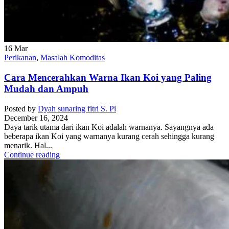
16
Mar
Perikanan
,
Masalah Komoditas
Cara Mencerahkan Warna Ikan Koi yang Paling
Mudah dan Ampuh
Posted by
Dyah sunaring fitri S. Pi
December 16, 2024
Daya tarik utama dari ikan Koi adalah warnanya. Sayangnya ada
beberapa ikan Koi yang warnanya kurang cerah sehingga kurang
menarik. Hal...
Continue reading