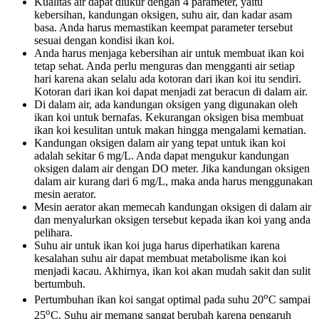
Kualitas air dapat diukur dengan 4 parameter, yaitu
kebersihan, kandungan oksigen, suhu air, dan kadar asam
basa. Anda harus memastikan keempat parameter tersebut
sesuai dengan kondisi ikan koi.
Anda harus menjaga kebersihan air untuk membuat ikan koi
tetap sehat. Anda perlu menguras dan mengganti air setiap
hari karena akan selalu ada kotoran dari ikan koi itu sendiri.
Kotoran dari ikan koi dapat menjadi zat beracun di dalam air.
Di dalam air, ada kandungan oksigen yang digunakan oleh
ikan koi untuk bernafas. Kekurangan oksigen bisa membuat
ikan koi kesulitan untuk makan hingga mengalami kematian.
Kandungan oksigen dalam air yang tepat untuk ikan koi
adalah sekitar 6 mg/L. Anda dapat mengukur kandungan
oksigen dalam air dengan DO meter. Jika kandungan oksigen
dalam air kurang dari 6 mg/L, maka anda harus menggunakan
mesin aerator.
Mesin aerator akan memecah kandungan oksigen di dalam air
dan menyalurkan oksigen tersebut kepada ikan koi yang anda
pelihara.
Suhu air untuk ikan koi juga harus diperhatikan karena
kesalahan suhu air dapat membuat metabolisme ikan koi
menjadi kacau. Akhirnya, ikan koi akan mudah sakit dan sulit
bertumbuh.
o
Pertumbuhan ikan koi sangat optimal pada suhu 20
C sampai
o
25
C. Suhu air memang sangat berubah karena pengaruh