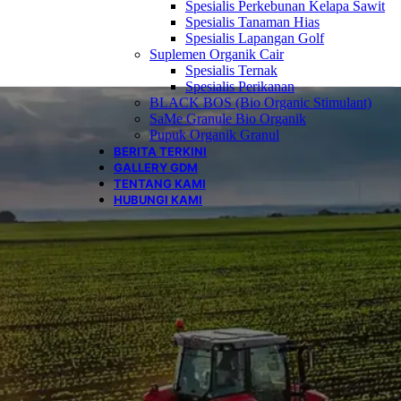
Spesialis Perkebunan Kelapa Sawit
Spesialis Tanaman Hias
Spesialis Lapangan Golf
Suplemen Organik Cair
Spesialis Ternak
Spesialis Perikanan
BLACK BOS (Bio Organic Stimulant)
SaMe Granule Bio Organik
Pupuk Organik Granul
BERITA TERKINI
GALLERY GDM
TENTANG KAMI
HUBUNGI KAMI