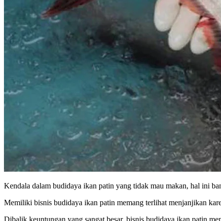
Kendala dalam budidaya ikan patin yang tidak mau makan, hal ini bany
Memiliki bisnis budidaya ikan patin memang terlihat menjanjikan kar
Dibalik keuntungan yang sangat besar, bisnis budidaya ikan patin mem