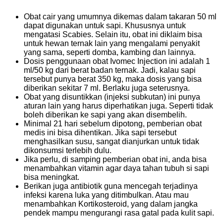
Obat cair yang umumnya dikemas dalam takaran 50 ml
dapat digunakan untuk sapi. Khususnya untuk
mengatasi Scabies. Selain itu, obat ini diklaim bisa
untuk hewan ternak lain yang mengalami penyakit
yang sama, seperti domba, kambing dan lainnya.
Dosis penggunaan obat Ivomec Injection ini adalah 1
ml/50 kg dari berat badan ternak. Jadi, kalau sapi
tersebut punya berat 350 kg, maka dosis yang bisa
diberikan sekitar 7 ml. Berlaku juga seterusnya.
Obat yang disuntikkan (injeksi subkutan) ini punya
aturan lain yang harus diperhatikan juga. Seperti tidak
boleh diberikan ke sapi yang akan disembelih.
Minimal 21 hari sebelum dipotong, pemberian obat
medis ini bisa dihentikan. Jika sapi tersebut
menghasilkan susu, sangat dianjurkan untuk tidak
dikonsumsi terlebih dulu.
Jika perlu, di samping pemberian obat ini, anda bisa
menambahkan vitamin agar daya tahan tubuh si sapi
bisa meningkat.
Berikan juga antibiotik guna mencegah terjadinya
infeksi karena luka yang ditimbulkan. Atau mau
menambahkan Kortikosteroid, yang dalam jangka
pendek mampu mengurangi rasa gatal pada kulit sapi.