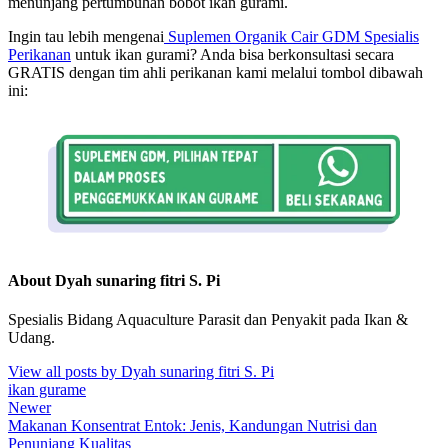
menunjang pertumbuhan bobot ikan gurami.
Ingin tau lebih mengenai
Suplemen Organik Cair GDM Spesialis
Perikanan
untuk ikan gurami? Anda bisa berkonsultasi secara
GRATIS dengan tim ahli perikanan kami melalui tombol dibawah
ini:
About Dyah sunaring fitri S. Pi
Spesialis Bidang Aquaculture Parasit dan Penyakit pada Ikan &
Udang.
View all posts by Dyah sunaring fitri S. Pi
ikan gurame
Newer
Makanan Konsentrat Entok: Jenis, Kandungan Nutrisi dan
Penunjang Kualitas