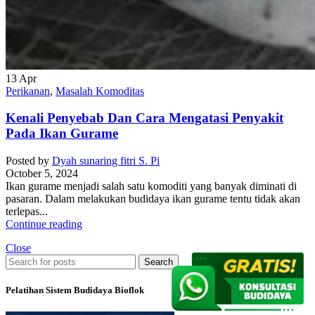
13
Apr
Perikanan
,
Masalah Komoditas
Kenali Penyebab Dan Cara Mengatasi Penyakit
Pada Ikan Gurame
Posted by
Dyah sunaring fitri S. Pi
October 5, 2024
Ikan gurame menjadi salah satu komoditi yang banyak diminati di
pasaran. Dalam melakukan budidaya ikan gurame tentu tidak akan
terlepas...
Continue reading
Close
Search
Pelatihan Sistem Budidaya Bioflok