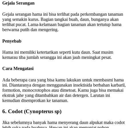
Gejala Serangan
Gejala serangan hama ini bisa terlihat pada perkembangan tanaman
yang semakin kurus. Bagian tangkai buah, daun, bunganya akan
terlihat pucat. Lama-kelamaan bagian tanaman akan tertutup hama
berwarna putih dan mengering.
Penyebab
Hama ini memiliki ketertarikan seperti kutu daun. Saat musim
kemarau tiba jumlah serangga ini akan jauh meningkat pesat.
Cara Mengatasi
Ada beberapa cara yang bisa kamu lakukan untuk membasmi hama
ini. Diantaranya dengan menggunakan insektisida berbahan karbaril,
formotion, monocrotophos atau dimetoat. Kamu juga bisa memakai
ekstrak jahe yang ditambahkan air dan detergen. Larutan ini
kemudian disemprotkan ke tanaman.
6. Codot (Cynopterus sp)
Jika sebelumnya banyak hama menyerang daun alpukat maka codot
lebih suka pada buahnya. Hewan ini akan memanjat pohon