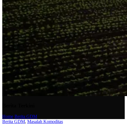
Berita Terkini
Home
/
Berita GDM
Berita GDM
,
Masalah Komoditas