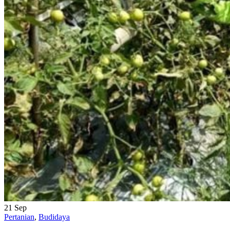
21
Sep
Pertanian
,
Budidaya