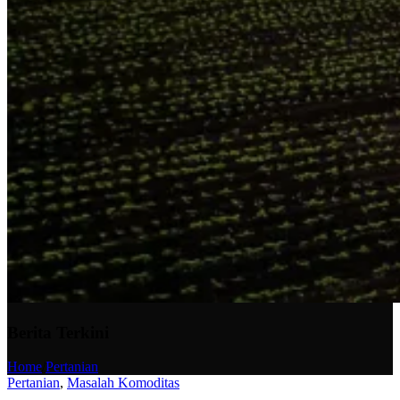
Berita Terkini
Home
/
Pertanian
Pertanian
,
Masalah Komoditas