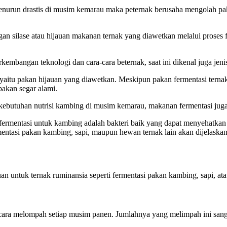
enurun drastis di musim kemarau maka peternak berusaha mengolah pa
an silase atau hijauan makanan ternak yang diawetkan melalui proses f
kembangan teknologi dan cara-cara beternak, saat ini dikenal juga jen
yaitu pakan hijauan yang diawetkan. Meskipun pakan fermentasi ternak
pakan segar alami.
i kebutuhan nutrisi kambing di musim kemarau, makanan fermentasi ju
ermentasi untuk kambing adalah bakteri baik yang dapat menyehatkan
entasi pakan kambing, sapi, maupun hewan ternak lain akan dijelaska
n untuk ternak ruminansia seperti fermentasi pakan kambing, sapi, ata
ara melompah setiap musim panen. Jumlahnya yang melimpah ini sangat