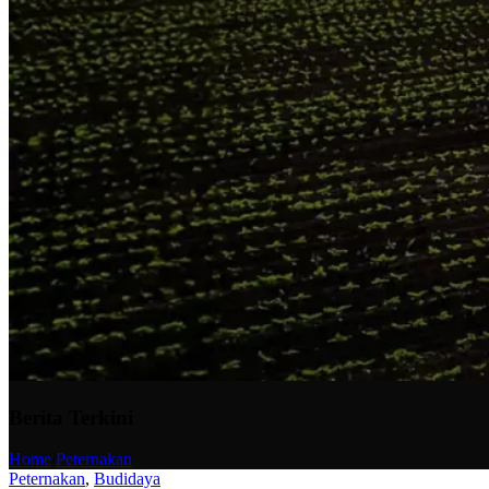
Berita Terkini
Home
/
Peternakan
Peternakan
,
Budidaya