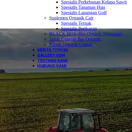
Spesialis Perkebunan Kelapa Sawit
Spesialis Tanaman Hias
Spesialis Lapangan Golf
Suplemen Organik Cair
Spesialis Ternak
Spesialis Perikanan
BLACK BOS (Bio Organic Stimulant)
SaMe Granule Bio Organik
Pupuk Organik Granul
BERITA TERKINI
GALLERY GDM
TENTANG KAMI
HUBUNGI KAMI