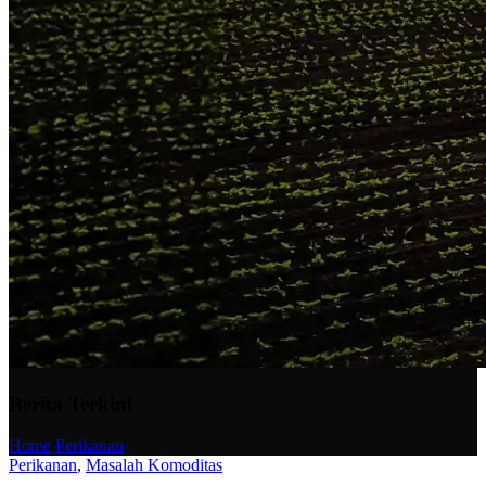
Berita Terkini
Home
/
Perikanan
Perikanan
,
Masalah Komoditas