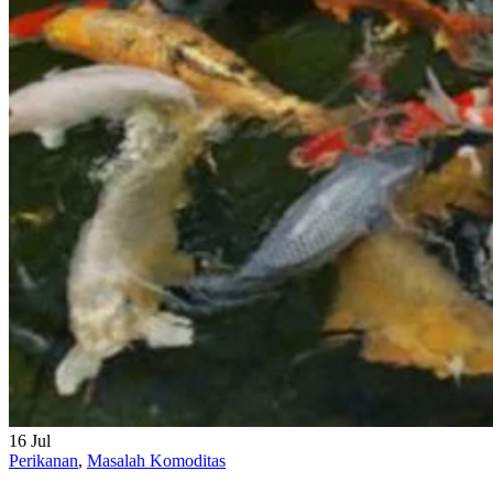
16
Jul
Perikanan
,
Masalah Komoditas