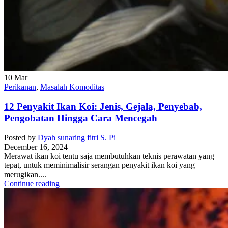
10
Mar
Perikanan
,
Masalah Komoditas
12 Penyakit Ikan Koi: Jenis, Gejala, Penyebab,
Pengobatan Hingga Cara Mencegah
Posted by
Dyah sunaring fitri S. Pi
December 16, 2024
Merawat ikan koi tentu saja membutuhkan teknis perawatan yang
tepat, untuk meminimalisir serangan penyakit ikan koi yang
merugikan....
Continue reading