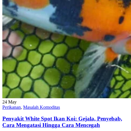
24
May
Perikanan
,
Masalah Komoditas
Penyakit White Spot Ikan Koi: Gejala, Penyebab,
Cara Mengatasi Hingga Cara Mencegah